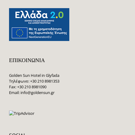
ΕΚΤΎΠΩΣΗΣ
ΥΠΗΡΕΣΊΑ
ΦΎΛΑΞΗ
ΑΦΎΠΝΙΣΗΣ
ΑΠΟΣΚΕΥΏΝ
ΣΊΔΕΡΟ &
ΚΑΘΑΡΙΣΤΉΡΙΟ
ΣΙΔΕΡΏΣΤΡΑ
ΔΩΜΆΤΙΟ
ΙΔΙΩΤΙΚΌ
ΓΙΑ
ΧΏΡΟΣ
ΣΙΔΈΡΩΜΑ
ΣΤΆΘΜΕΥΣΗΣ,
ΜΗ
ΕΠΙΚΟΙΝΩΝΊΑ
ΦΥΛΑΣΣΌΜΕΝΟΣ
ΚΟΜΜΏΤΡΙΑ
ΣΤΡΩΜΑ
ΓΙΌΓΚΑ
Golden Sun Hotel in Glyfada
Τηλέφωνο: +30 210 8981353
Fax: +30 210 8981090
Email:
info@goldensun.gr
1
ΗΛΕΚΤΡΟΝΙΚΈΣ
ΠΕΤΣΈΤΑ
ΚΛΕΙΔΑΡΙΈΣ
ΠΙΣΊΝΑΣ
ΔΩΜΑΤΊΩΝ
ΜΗΧΑΝΉ
ΒΡΑΣΤΉΡΑΣ
ΑΝΑ
NESPRESSO
ΚΑΙ
ΆΤΟΜΟ
ΚΟΎΠΕΣ
ΑΝΑ
ΔΙΑΜΟΝΉ