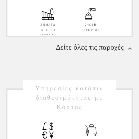
ΒΉΜΑΤΑ
24ΩΡΗ
ΑΠΌ ΤΗ
ΡΕΣΕΨΙΌΝ
ΓΛΥΦΆΔΑ
Δείτε όλες τις παροχές
ΠΟΛΎΓΛΩΣΣΟ
ΠΙΣΊΝΑ
ΠΡΟΣΩΠΙΚΌ
Υπηρεσίες κατόπιν
διαθεσιμότητας με
Κόστος
ΑΣΎΡΜΑΤΗ
ΕΣΤΙΑΤΌΡΙΟ
ΣΎΝΔΕΣΗ
ΣΤΟ
INTERNET