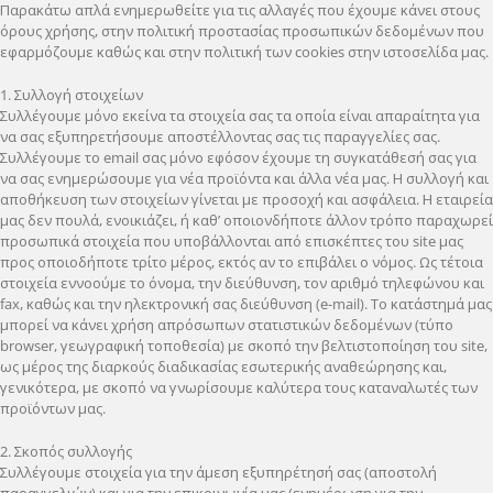
Παρακάτω απλά ενημερωθείτε για τις αλλαγές που έχουμε κάνει στους
όρους χρήσης, στην πολιτική προστασίας προσωπικών δεδομένων που
εφαρμόζουμε καθώς και στην πολιτική των cookies στην ιστοσελίδα μας.
1. Συλλογή στοιχείων
Συλλέγουμε μόνο εκείνα τα στοιχεία σας τα οποία είναι απαραίτητα για
να σας εξυπηρετήσουμε αποστέλλοντας σας τις παραγγελίες σας.
Συλλέγουμε το email σας μόνο εφόσον έχουμε τη συγκατάθεσή σας για
να σας ενημερώσουμε για νέα προϊόντα και άλλα νέα μας. Η συλλογή και
αποθήκευση των στοιχείων γίνεται με προσοχή και ασφάλεια. Η εταιρεία
μας δεν πουλά, ενοικιάζει, ή καθ’ οποιονδήποτε άλλον τρόπο παραχωρεί
προσωπικά στοιχεία που υποβάλλονται από επισκέπτες του site μας
προς οποιοδήποτε τρίτο μέρος, εκτός αν το επιβάλει ο νόμος. Ως τέτοια
στοιχεία εννοούμε το όνομα, την διεύθυνση, τον αριθμό τηλεφώνου και
fax, καθώς και την ηλεκτρονική σας διεύθυνση (e-mail). Το κατάστημά μας
μπορεί να κάνει χρήση απρόσωπων στατιστικών δεδομένων (τύπο
browser, γεωγραφική τοποθεσία) με σκοπό την βελτιστοποίηση του site,
ως μέρος της διαρκούς διαδικασίας εσωτερικής αναθεώρησης και,
γενικότερα, με σκοπό να γνωρίσουμε καλύτερα τους καταναλωτές των
προϊόντων μας.
2. Σκοπός συλλογής
Συλλέγουμε στοιχεία για την άμεση εξυπηρέτησή σας (αποστολή
παραγγελιών) και για την επικοινωνία μας (ενημέρωση για την