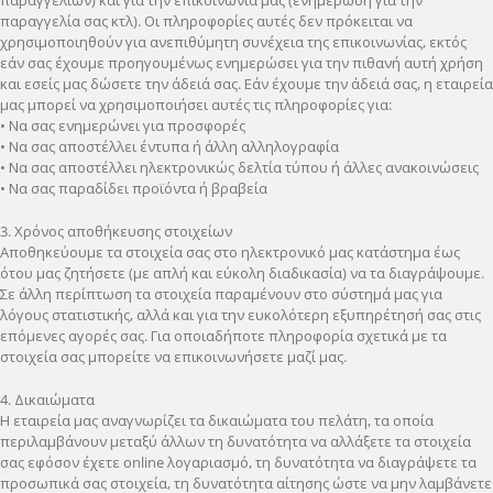
παραγγελία σας κτλ). Οι πληροφορίες αυτές δεν πρόκειται να
χρησιμοποιηθούν για ανεπιθύμητη συνέχεια της επικοινωνίας, εκτός
εάν σας έχουμε προηγουμένως ενημερώσει για την πιθανή αυτή χρήση
και εσείς μας δώσετε την άδειά σας. Εάν έχουμε την άδειά σας, η εταιρεία
μας μπορεί να χρησιμοποιήσει αυτές τις πληροφορίες για:
• Να σας ενημερώνει για προσφορές
• Να σας αποστέλλει έντυπα ή άλλη αλληλογραφία
• Να σας αποστέλλει ηλεκτρονικώς δελτία τύπου ή άλλες ανακοινώσεις
• Να σας παραδίδει προϊόντα ή βραβεία
3. Χρόνος αποθήκευσης στοιχείων
Αποθηκεύουμε τα στοιχεία σας στο ηλεκτρονικό μας κατάστημα έως
ότου μας ζητήσετε (με απλή και εύκολη διαδικασία) να τα διαγράψουμε.
Σε άλλη περίπτωση τα στοιχεία παραμένουν στο σύστημά μας για
λόγους στατιστικής, αλλά και για την ευκολότερη εξυπηρέτησή σας στις
επόμενες αγορές σας. Για οποιαδήποτε πληροφορία σχετικά με τα
στοιχεία σας μπορείτε να επικοινωνήσετε μαζί μας.
4. Δικαιώματα
Η εταιρεία μας αναγνωρίζει τα δικαιώματα του πελάτη, τα οποία
περιλαμβάνουν μεταξύ άλλων τη δυνατότητα να αλλάξετε τα στοιχεία
σας εφόσον έχετε online λογαριασμό, τη δυνατότητα να διαγράψετε τα
προσωπικά σας στοιχεία, τη δυνατότητα αίτησης ώστε να μην λαμβάνετε